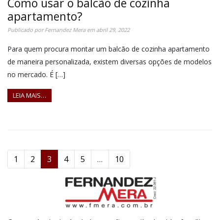
Como usar o balcão de cozinha
apartamento?
Publicado por
Fernandez Mera
em
abril 29, 2022
Para quem procura montar um balcão de cozinha apartamento
de maneira personalizada, existem diversas opções de modelos
no mercado. É […]
LEIA MAIS…
1
2
3
4
5
…
10