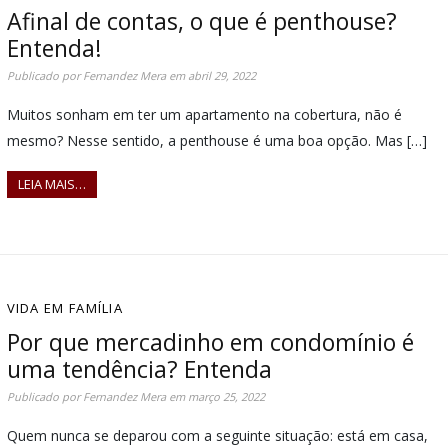
Afinal de contas, o que é penthouse?
Entenda!
Publicado por
Fernandez Mera
em
abril 29, 2022
Muitos sonham em ter um apartamento na cobertura, não é
mesmo? Nesse sentido, a penthouse é uma boa opção. Mas […]
LEIA MAIS…
VIDA EM FAMÍLIA
Por que mercadinho em condomínio é
uma tendência? Entenda
Publicado por
Fernandez Mera
em
março 25, 2022
Quem nunca se deparou com a seguinte situação: está em casa,