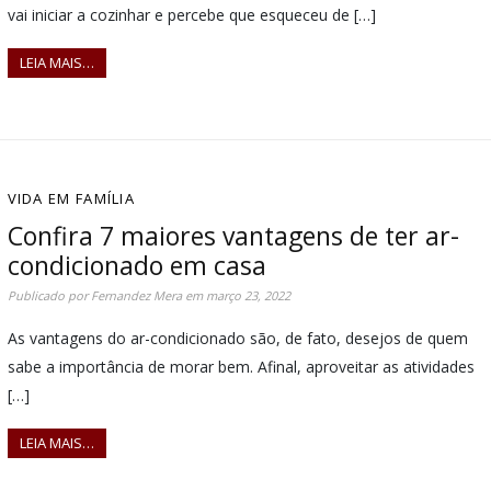
vai iniciar a cozinhar e percebe que esqueceu de […]
LEIA MAIS…
VIDA EM FAMÍLIA
Confira 7 maiores vantagens de ter ar-
condicionado em casa
Publicado por
Fernandez Mera
em
março 23, 2022
As vantagens do ar-condicionado são, de fato, desejos de quem
sabe a importância de morar bem. Afinal, aproveitar as atividades
[…]
LEIA MAIS…