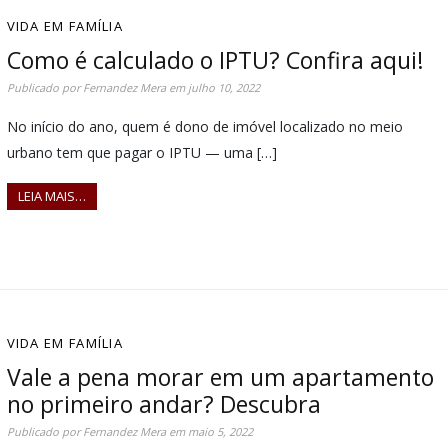
VIDA EM FAMÍLIA
Como é calculado o IPTU? Confira aqui!
Publicado por
Fernandez Mera
em
julho 10, 2022
No início do ano, quem é dono de imóvel localizado no meio
urbano tem que pagar o IPTU — uma […]
LEIA MAIS…
VIDA EM FAMÍLIA
Vale a pena morar em um apartamento
no primeiro andar? Descubra
Publicado por
Fernandez Mera
em
maio 5, 2022