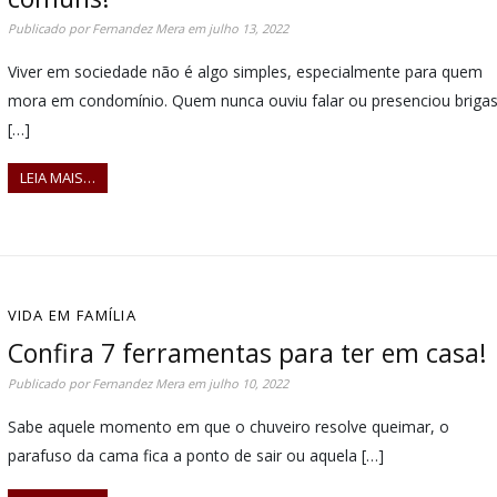
Publicado por
Fernandez Mera
em
julho 13, 2022
Viver em sociedade não é algo simples, especialmente para quem
mora em condomínio. Quem nunca ouviu falar ou presenciou briga
[…]
LEIA MAIS…
VIDA EM FAMÍLIA
Confira 7 ferramentas para ter em casa!
Publicado por
Fernandez Mera
em
julho 10, 2022
Sabe aquele momento em que o chuveiro resolve queimar, o
parafuso da cama fica a ponto de sair ou aquela […]