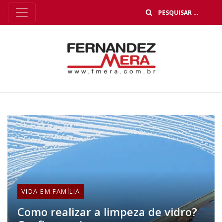
B
VIDA EM FAMÍLIA
Como realizar a limpeza de vidro?