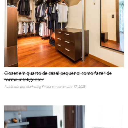
Closet em quarto de casal pequeno: como fazer de
forma inteligente?
Publicado por
Marketing Fmera
em
novembro 17, 2025