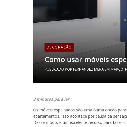
DECORAÇÃO
Como usar móveis espe
PUBLICADO POR
FERNANDEZ MERA
EM
MARÇO 14
3 minutos para ler
Os móveis espelhados são uma ótima opção para 
apartamentos. Isso acontece por causa da sensação v
Desse modo, é um excelente recurso para fazer 