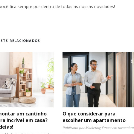
 você fica sempre por dentro de todas as nossas novidades!
OSTS RELACIONADOS
ontar um cantinho
O que considerar para
ura incrível em casa?
escolher um apartamento
deias!
Publicado por
Marketing Fmera
em
novembro