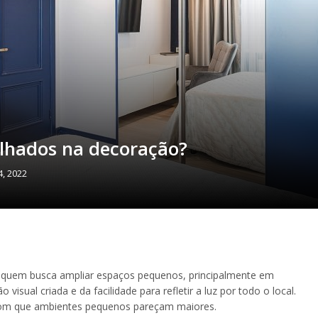
lhados na decoração?
, 2022
quem busca ampliar espaços pequenos, principalmente em
isual criada e da facilidade para refletir a luz por todo o local.
com que ambientes pequenos pareçam maiores.