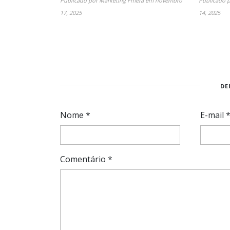
Publicado por
Marketing Fmera
em
novembro
Publicado 
17, 2025
14, 2025
DE
Nome
*
E-mail
Comentário
*