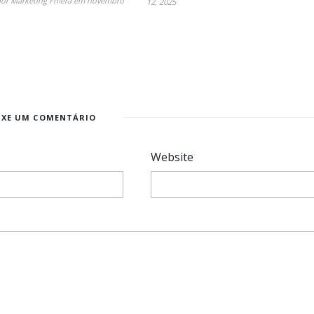
por
Marketing Fmera
em
novembro
12, 2025
IXE UM COMENTÁRIO
*
Website