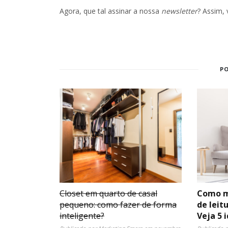
Agora, que tal assinar a nossa
newsletter
? Assim,
P
Closet em quarto de casal
Como m
pequeno: como fazer de forma
de leit
inteligente?
Veja 5 i