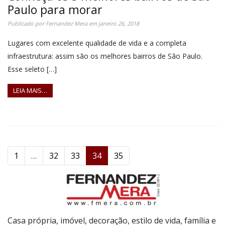
Paulo para morar
Publicado por
Fernandez Mera
em
janeiro 26, 2018
Lugares com excelente qualidade de vida e a completa
infraestrutura: assim são os melhores bairros de São Paulo.
Esse seleto […]
LEIA MAIS…
1
…
32
33
34
35
Casa própria, imóvel, decoração, estilo de vida, família e